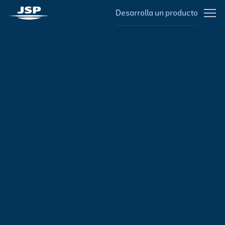
Desarrolla un producto
Soluciones de
ARPRO
y ARPAK
®
®
a la medida
JSP MÉXICO
Somos líderes globales en la fabricación de ARPRO
®
(polipropileno expandido) y ARPAK
(polietileno
®
expandido). Desde México, diseñamos y producimos