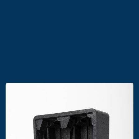
Acabado de alta calidad: Superficies duraderas, resistentes y
estéticamente superiores.
Propiedades ajustadas por densidad: Impacto, rigidez y
comportamiento dinámico optimizados según la aplicación.
Aislamiento térmico/acústico: Reducción comprobada de ruido
b
b
y vibración, con propiedades térmicas eficientes.
e