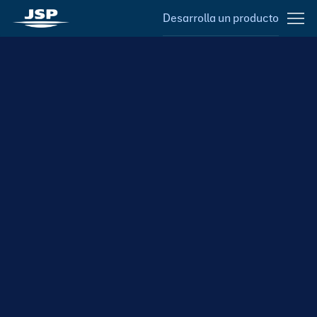
Desarrolla un producto
NUESTROS MATERIALES
Dos materiales que
redefinen lo posible
para tu operación
b
b
Menos piezas y ensamblajes más rápidos, misma
protección y ajuste perfecto