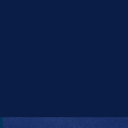
Contención y carga
Empaque
Embalaje automotriz (Dunnage)