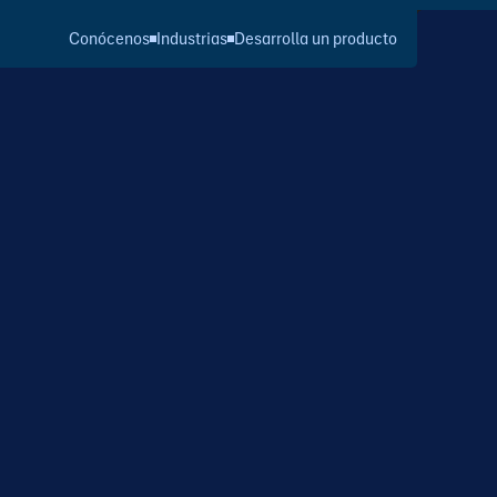
Conócenos
Industrias
Desarrolla un producto
JSP MÉXICO
rte integral de nuestra filosofía. Las espumas ARPRO y
nimizar el impacto ambiental: no contienen